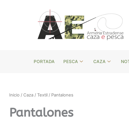
Ordenado
Ir
por
al
los
últimos
contenido
PORTADA
PESCA
CAZA
NOT
Inicio
/
Caza
/
Textil
/ Pantalones
Pantalones