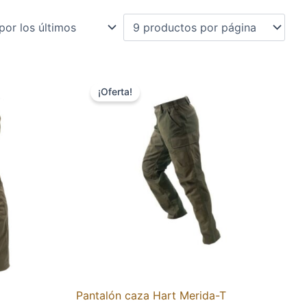
El
El
precio
precio
¡Oferta!
original
actual
era:
es:
65,50 €.
39,95 €.
Pantalón caza Hart Merida-T