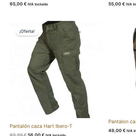
65,00
€
55,00
€
IVA Incluído
IVA I
El
El
precio
precio
¡Oferta!
original
actual
era:
es:
69,95 €.
56,00 €.
Pantalon c
Pantalón caza Hart Ibero-T
49,00
€
IVA I
69,95
€
56,00
€
IVA Incluído