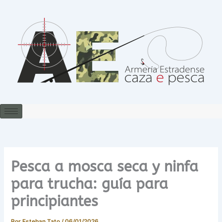
Ir
al
contenido
Pesca a mosca seca y ninfa
para trucha: guía para
principiantes
Por
Esteban Tato
/
06/01/2026