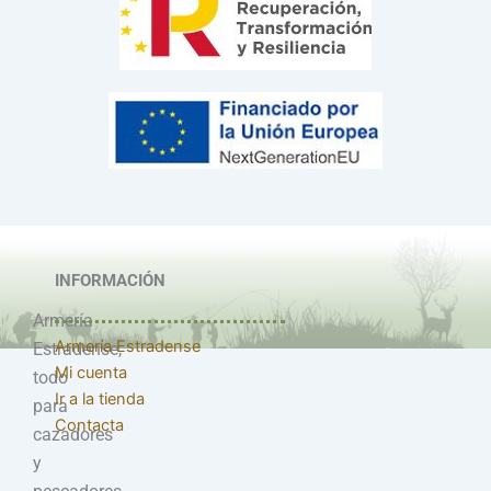
INFORMACIÓN
Armería
Armería Estradense
Estradense,
Mi cuenta
todo
Ir a la tienda
para
Contacta
cazadores
y